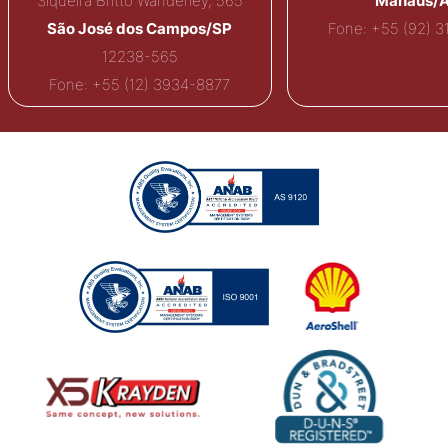
Siqueira Britto Wanderley, 565
Manaus/
São José dos Campos/SP
Fone: +55 (92) 
12238-565
Fone: +55 (12) 3934-8877